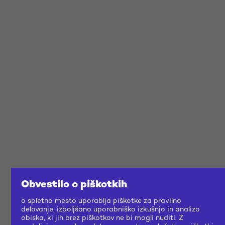
Obvestilo o piškotkih
o spletno mesto uporablja piškotke za pravilno
delovanje, izboljšano uporabniško izkušnjo in analizo
obiska, ki jih brez piškotkov ne bi mogli nuditi. Z