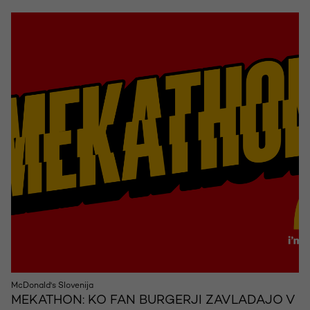
McDonald's Slovenija
MEKATHON: KO FAN BURGERJI ZAVLADAJO V