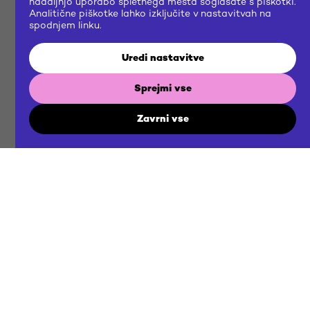
nadaljnjo uporabo spletnega mesta soglašate s piškotki.
Analitične piškotke lahko izključite v nastavitvah na
spodnjem linku.
Uredi nastavitve
Sprejmi vse
Zavrni vse