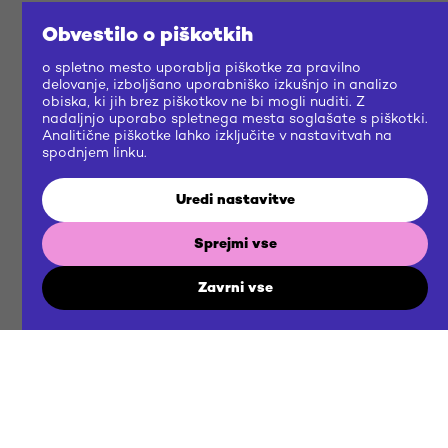
Obvestilo o piškotkih
o spletno mesto uporablja piškotke za pravilno
delovanje, izboljšano uporabniško izkušnjo in analizo
obiska, ki jih brez piškotkov ne bi mogli nuditi. Z
nadaljnjo uporabo spletnega mesta soglašate s piškotki.
Analitične piškotke lahko izključite v nastavitvah na
spodnjem linku.
Uredi nastavitve
Sprejmi vse
Zavrni vse