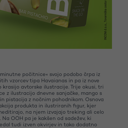
minutne počitnice« svojo podobo črpa iz
tih vzorcev tipa Havaianas in pa iz nove
krasijo avtorske ilustracije. Trije okusi, tri
ice z ilustracijo dnevne sanjačke, mango s
 in pistacija z nočnim pohodnikom. Osnova
kcija produkta in ilustriranih figur, kjer
 meditirajo, na njem izvajajo treking ali celo
. Na OOH pa je kakšen od sadežev, ki
edal tudi izven okvirjev in tako dodatno