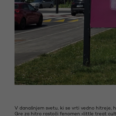
V današnjem svetu, ki se vrti vedno hitreje, hi
Gre za hitro rastoči fenomen »little treat cu