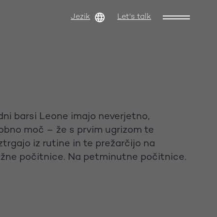
Jezik
Let's talk
dni barsi Leone imajo neverjetno,
obno moč – že s prvim ugrizom te
rgajo iz rutine in te prežarčijo na
žne počitnice. Na petminutne počitnice.