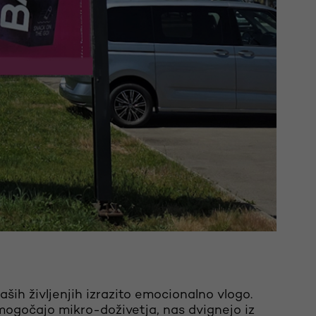
naših življenjih izrazito emocionalno vlogo.
 omogočajo mikro-doživetja, nas dvignejo iz