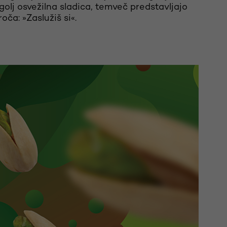
golj osvežilna sladica, temveč predstavljajo
oča: »Zaslužiš si«.