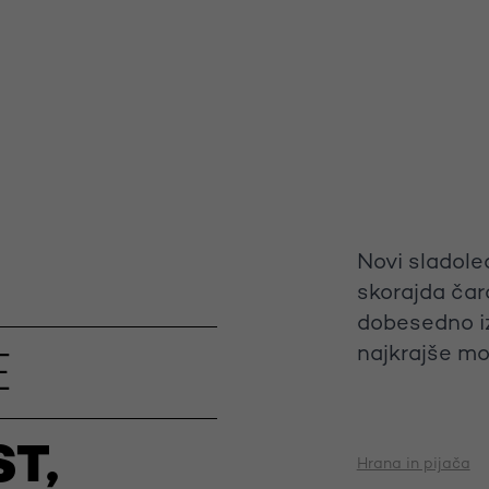
Novi sladole
skorajda čar
dobesedno izt
najkrajše mo
E
T,
Hrana in pijača