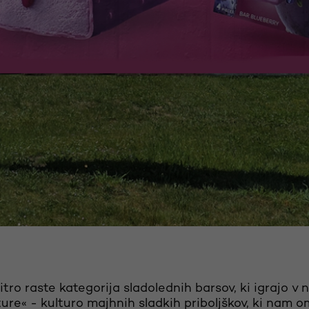
tro raste kategorija sladolednih barsov, ki igrajo v 
lture« - kulturo majhnih sladkih priboljškov, ki nam