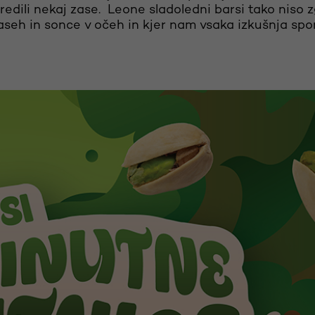
edili nekaj zase. Leone sladoledni barsi tako niso z
laseh in sonce v očeh in kjer nam vsaka izkušnja spor