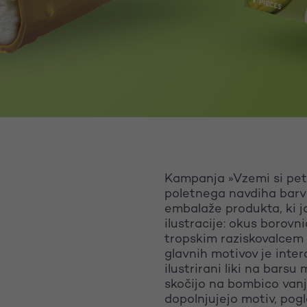
Kampanja »Vzemi si pet
poletnega navdiha barvi
embalaže produkta, ki jo 
ilustracije: okus borovn
tropskim raziskovalcem
glavnih motivov je intera
ilustrirani liki na barsu
skočijo na bombico vanj
dopolnjujejo motiv, pogl