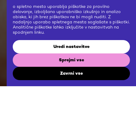
o spletno mesto uporablja piškotke za pravilno
delovanje, izboljšano uporabniško izkušnjo in analizo
obiska, ki jih brez piškotkov ne bi mogli nuditi. Z
nadaljnjo uporabo spletnega mesta soglašate s piškotki.
Analitične piškotke lahko izključite v nastavitvah na
spodnjem linku.
Uredi nastavitve
Sprejmi vse
Zavrni vse