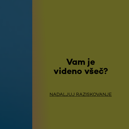
Vam je
videno všeč?
NADALJUJ RAZISKOVANJE