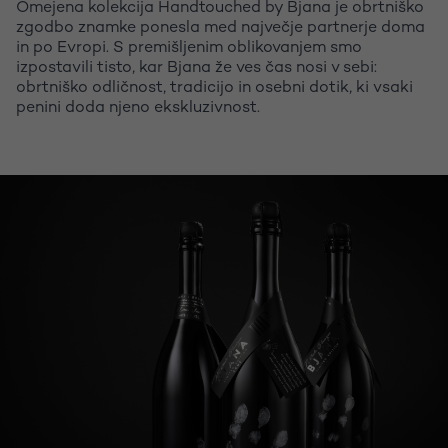
Omejena kolekcija Handtouched by Bjana je obrtniško
zgodbo znamke ponesla med največje partnerje doma
in po Evropi. S premišljenim oblikovanjem smo
izpostavili tisto, kar Bjana že ves čas nosi v sebi:
obrtniško odličnost, tradicijo in osebni dotik, ki vsaki
penini doda njeno ekskluzivnost.