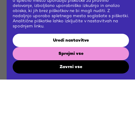
o spletno mesto uporablja piškotke za pravilno
delovanje, izboljšano uporabniško izkušnjo in analizo
obiska, ki jih brez piškotkov ne bi mogli nuditi. Z
nadaljnjo uporabo spletnega mesta soglašate s piškotki.
Analitične piškotke lahko izključite v nastavitvah na
spodnjem linku.
Uredi nastavitve
Sprejmi vse
Zavrni vse