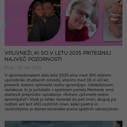
VPLIVNEŽI, KI SO V LETU 2025 PRITEGNILI
NAJVEČ POZORNOSTI
Blog - 17. dec 2025
V spomladanskem delu leta 2025 smo med 395 rednimi
uporabniki družbenih omrežij, starimi med 18 in 40 let,
preverili, katere vplivneže redno spremljajo. Udeležencem
raziskave, ki je potekala v spletnem panelu Mediane, smo
zastavili preprosto vprašanje: »Katere vplivneže redno
spremljate?« Vsak je lahko navedel do pet imen, skupaj pa
našteli več kot 450 različnih imen, kako pestra in
razdrobljena je danes slovenska scena spletnih ustvarjalcev.