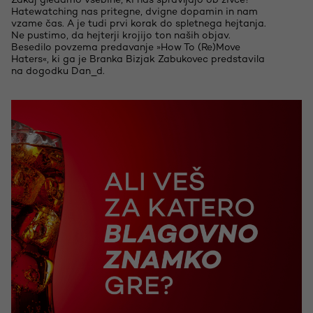
Zakaj gledamo vsebine, ki nas spravljajo ob živce?
Hatewatching nas pritegne, dvigne dopamin in nam
vzame čas. A je tudi prvi korak do spletnega hejtanja.
Ne pustimo, da hejterji krojijo ton naših objav.
Besedilo povzema predavanje »How To (Re)Move
Haters«, ki ga je Branka Bizjak Zabukovec predstavila
na dogodku Dan_d.