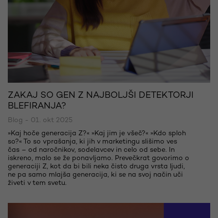
ZAKAJ SO GEN Z NAJBOLJŠI DETEKTORJI
BLEFIRANJA?
Blog - 01. okt 2025
»Kaj hoče generacija Z?« »Kaj jim je všeč?« »Kdo sploh
so?« To so vprašanja, ki jih v marketingu slišimo ves
čas – od naročnikov, sodelavcev in celo od sebe. In
iskreno, malo se že ponavljamo. Prevečkrat govorimo o
generaciji Z, kot da bi bili neka čisto druga vrsta ljudi,
ne pa samo mlajša generacija, ki se na svoj način uči
živeti v tem svetu.