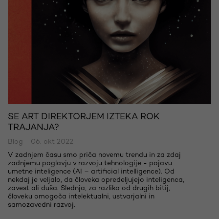
SE ART DIREKTORJEM IZTEKA ROK
TRAJANJA?
Blog - 06. okt 2022
V zadnjem času smo priča novemu trendu in za zdaj
zadnjemu poglavju v razvoju tehnologije - pojavu
umetne inteligence (AI – artificial intelligence). Od
nekdaj je veljalo, da človeka opredeljujejo inteligenca,
zavest ali duša. Slednja, za razliko od drugih bitij,
človeku omogoča intelektualni, ustvarjalni in
samozavedni razvoj.