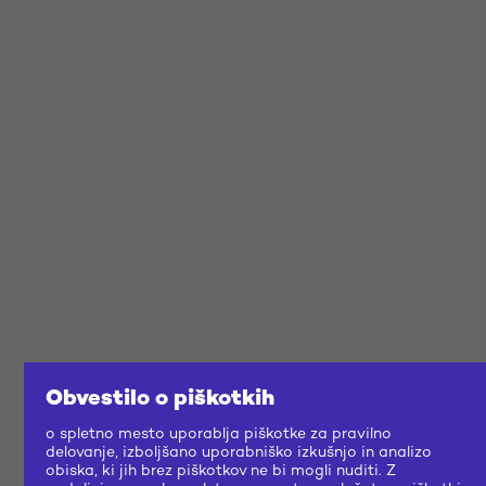
Obvestilo o piškotkih
o spletno mesto uporablja piškotke za pravilno
delovanje, izboljšano uporabniško izkušnjo in analizo
obiska, ki jih brez piškotkov ne bi mogli nuditi. Z