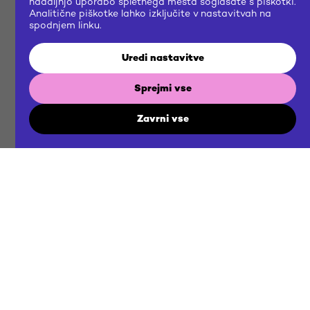
nadaljnjo uporabo spletnega mesta soglašate s piškotki.
Analitične piškotke lahko izključite v nastavitvah na
spodnjem linku.
Uredi nastavitve
Sprejmi vse
Zavrni vse