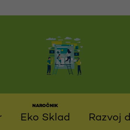
NAROČNIK
Eko Sklad
Razvoj dig