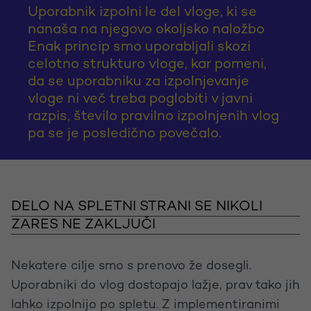
Uporabnik izpolni le del vloge, ki se
nanaša na njegovo okoljsko naložbo
Enak princip smo uporabljali skozi
celotno strukturo vloge, kar pomeni,
da se uporabniku za izpolnjevanje
vloge ni več treba poglobiti v javni
razpis, število pravilno izpolnjenih vlog
pa se je posledično povečalo.
DELO NA SPLETNI STRANI SE NIKOLI
ZARES NE ZAKLJUČI
Nekatere cilje smo s prenovo že dosegli.
Uporabniki do vlog dostopajo lažje, prav tako jih
lahko izpolnijo po spletu. Z implementiranimi