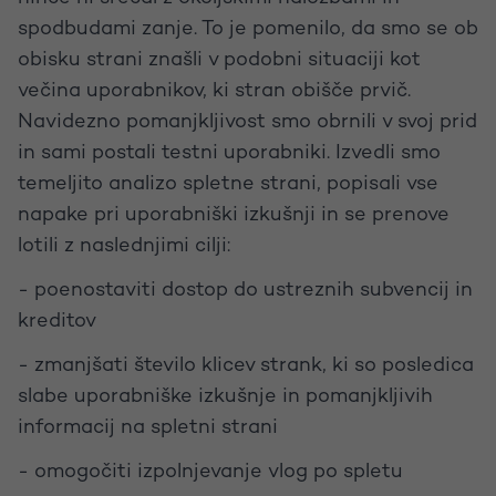
spodbudami zanje. To je pomenilo, da smo se ob
obisku strani znašli v podobni situaciji kot
večina uporabnikov, ki stran obišče prvič.
Navidezno pomanjkljivost smo obrnili v svoj prid
in sami postali testni uporabniki. Izvedli smo
temeljito analizo spletne strani, popisali vse
napake pri uporabniški izkušnji in se prenove
lotili z naslednjimi cilji:
- poenostaviti dostop do ustreznih subvencij in
kreditov
- zmanjšati število klicev strank, ki so posledica
slabe uporabniške izkušnje in pomanjkljivih
informacij na spletni strani
- omogočiti izpolnjevanje vlog po spletu