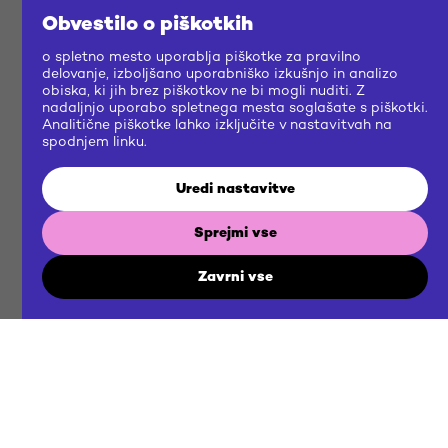
Obvestilo o piškotkih
o spletno mesto uporablja piškotke za pravilno
delovanje, izboljšano uporabniško izkušnjo in analizo
obiska, ki jih brez piškotkov ne bi mogli nuditi. Z
nadaljnjo uporabo spletnega mesta soglašate s piškotki.
Analitične piškotke lahko izključite v nastavitvah na
spodnjem linku.
Uredi nastavitve
Sprejmi vse
Zavrni vse