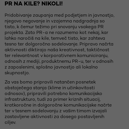
PR NA KILE? NIKOLI!
Pridobivanje zaupanja med podjetjem in javnostjo,
njegovo negovanje in vzajemna nadgradnja so
tisto, k čemur težimo pri snovanju vsakega PR
projekta. Zato PR-a ne razumemo kot nekaj, kar
lahko naročiš na kile, temveč tisto, kar zahteva
tesno ter dolgoročno sodelovanje. Pripravo načrta
aktivnosti diktirajo naša kreativnost, taktičnost
ter relevantnost v korporativnem komuniciranju,
odnosih z mediji, produktnemu PR-u, ter v odnosih
z zaposlenimi, splošno javnostjo ali lokalno
skupnostjo.
Za vas bomo pripravili natančen posnetek
obstoječega stanja (klime in učinkovitosti
odnosov), pripravili potrebno komunikacijsko
infrastrukturo, tudi za primer kriznih situacij,
kratkoročne in dolgoročne komunikacijske načrte
ter v tesnem sodelovanju z vašim timom izvajali
zastavljene aktivnosti za dosego postavljenih
ciljev.