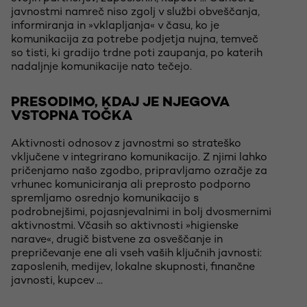
javnostmi namreč niso zgolj v službi obveščanja,
informiranja in »vklapljanja« v času, ko je
komunikacija za potrebe podjetja nujna, temveč
so tisti, ki gradijo trdne poti zaupanja, po katerih
nadaljnje komunikacije nato tečejo.
PRESODIMO, KDAJ JE NJEGOVA
VSTOPNA TOČKA
Aktivnosti odnosov z javnostmi so strateško
vključene v integrirano komunikacijo. Z njimi lahko
pričenjamo našo zgodbo, pripravljamo ozračje za
vrhunec komuniciranja ali preprosto podporno
spremljamo osrednjo komunikacijo s
podrobnejšimi, pojasnjevalnimi in bolj dvosmernimi
aktivnostmi. Včasih so aktivnosti »higienske
narave«, drugič bistvene za osveščanje in
prepričevanje ene ali vseh vaših ključnih javnosti:
zaposlenih, medijev, lokalne skupnosti, finančne
javnosti, kupcev ...