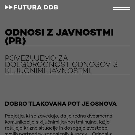
ODNOSI Z JAVNOSTMI
(PR)
POVEZUJEMO ZA
DOLGOROČNOST ODNOSOV S
KLJUČNIMI JAVNOSTMI.
DOBRO TLAKOVANA POT JE OSNOVA
Podjetja, ki se zavedajo, da je redna dvosmerna
komunikacija s ključnimi javnostmi nujna, lažje
rešujejo krizne situacije in dosegajo zvestobo
svojih partnerjev, zaposlenih, kupcev ... Odnosi z