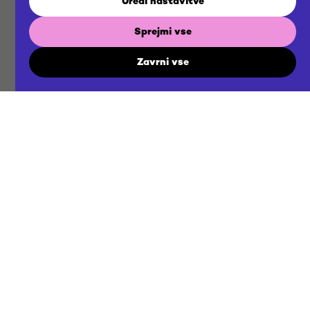
Uredi nastavitve
BRIEF
Sprejmi vse
Zavrni vse
US
NOW
Zgradimo skupno prihodnost
Kontaktirajte nas
agency@futuraddb.com