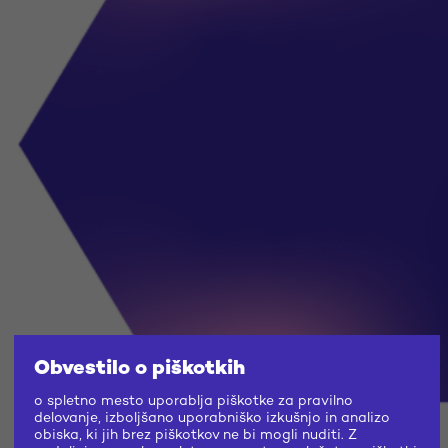
Obvestilo o piškotkih
o spletno mesto uporablja piškotke za pravilno
delovanje, izboljšano uporabniško izkušnjo in analizo
obiska, ki jih brez piškotkov ne bi mogli nuditi. Z