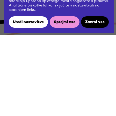
US
nadaljnjo uporabo spletnega mesta soglašate s piškotki.
Analitične piškotke lahko izključite v nastavitvah na
spodnjem linku.
Uredi nastavitve
Sprejmi vse
Zavrni vse
W