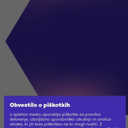
Obvestilo o piškotkih
o spletno mesto uporablja piškotke za pravilno
delovanje, izboljšano uporabniško izkušnjo in analizo
obiska, ki jih brez piškotkov ne bi mogli nuditi. Z