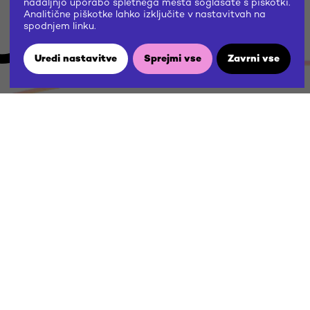
US
nadaljnjo uporabo spletnega mesta soglašate s piškotki.
Analitične piškotke lahko izključite v nastavitvah na
spodnjem linku.
Uredi nastavitve
Sprejmi vse
Zavrni vse
W