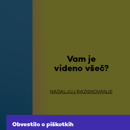
Vam je
videno všeč?
NADALJUJ RAZISKOVANJE
Obvestilo o piškotkih