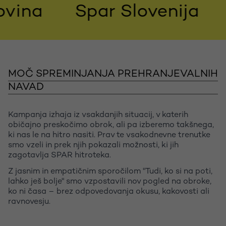
na
Spar Slovenija
Br
MOČ SPREMINJANJA PREHRANJEVALNIH
NAVAD
Kampanja izhaja iz vsakdanjih situacij, v katerih
običajno preskočimo obrok, ali pa izberemo takšnega,
ki nas le na hitro nasiti. Prav te vsakodnevne trenutke
smo vzeli in prek njih pokazali možnosti, ki jih
zagotavlja SPAR hitroteka.
Z jasnim in empatičnim sporočilom "Tudi, ko si na poti,
lahko ješ bolje" smo vzpostavili nov pogled na obroke,
ko ni časa – brez odpovedovanja okusu, kakovosti ali
ravnovesju.