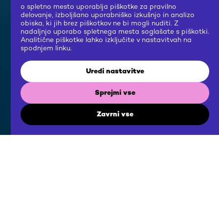
o spletno mesto uporablja piškotke za pravilno
delovanje, izboljšano uporabniško izkušnjo in analizo
obiska, ki jih brez piškotkov ne bi mogli nuditi. Z
nadaljnjo uporabo spletnega mesta soglašate s piškotki.
Analitične piškotke lahko izključite v nastavitvah na
spodnjem linku.
Uredi nastavitve
Sprejmi vse
Zavrni vse