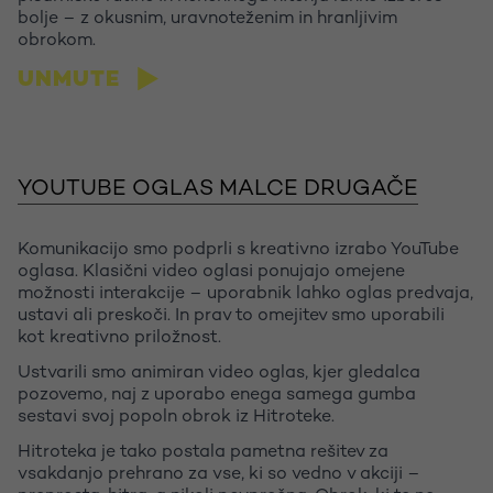
bolje – z okusnim, uravnoteženim in hranljivim
obrokom.
UNMUTE
Let's talk
YOUTUBE OGLAS MALCE DRUGAČE
Komunikacijo smo podprli s kreativno izrabo YouTube
oglasa. Klasični video oglasi ponujajo omejene
možnosti interakcije – uporabnik lahko oglas predvaja,
ustavi ali preskoči. In prav to omejitev smo uporabili
kot kreativno priložnost.
Ustvarili smo animiran video oglas, kjer gledalca
pozovemo, naj z uporabo enega samega gumba
sestavi svoj popoln obrok iz Hitroteke.
Hitroteka je tako postala pametna rešitev za
vsakdanjo prehrano za vse, ki so vedno v akciji –