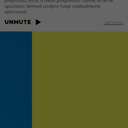
preprosta, hitra, a nikoli povprečna. Obrok, ki te ne
upočasni, temveč podpre tvoje vsakodnevne
aktivnosti.
UNMUTE
UNMUTE
Let's talk
Let's talk