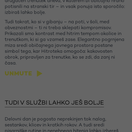
drugačen trenutek dneva, v katerem bi običajno hrano
potisnili na stranski tir – in vsak ponuja isto sporočilo:
izbiraš lahko bolje.
Tudi takrat, ko si v gibanju – na poti, v šoli, med
obveznostmi – ti ni treba sklepati kompromisov.
Prikazali smo kontrast med hitrim tempom okolice in
trenutkom, ki si ga vzameš zase. Elegantno pogrnjena
miza sredi običajnega javnega prostora postane
simbol tega, kar Hitroteka omogoča: kakovosten
obrok, pripravljen za trenutke, ko se zdi, da zanj ni
časa.
UNMUTE
Let's talk
TUDI V SLUŽBI LAHKO JEŠ BOLJE
Delovni dan je pogosto neprekinjen tok nalog,
sestankov, klicev in kratkih rokov. A tudi sredi
pisarniške rutine in nenehnega hitenja lahko izbereš