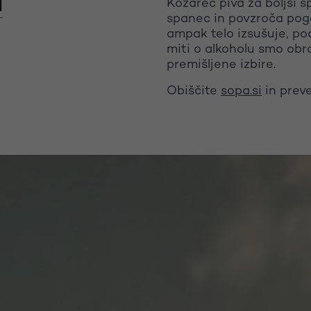
Kozarec piva za boljši 
I
spanec in povzroča pogo
ampak telo izsušuje, pod
miti o alkoholu smo obra
premišljene izbire.
Obiščite
sopa.si
in preve