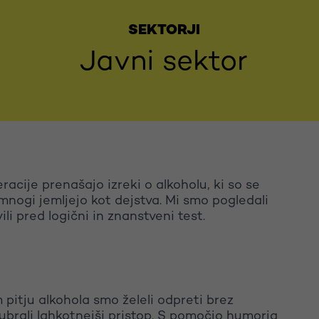
SEKTORJI
NAR
avni sektor
NIJZ
racije prenašajo izreki o alkoholu, ki so se
h mnogi jemljejo kot dejstva. Mi smo pogledali
ili pred logični in znanstveni test.
itju alkohola smo želeli odpreti brez
ubrali lahkotnejši pristop. S pomočjo humorja