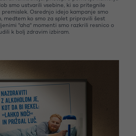
ob smo ustvarili vsebine, ki so pritegnile
e premislek. Osrednjo idejo kampanje smo
m, medtem ko smo za splet pripravili šest
ljenimi "aha" momenti smo razkrili resnico o
dili k bolj zdravim izbiram.