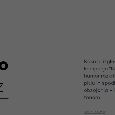
Kako bi izgle
MO
kampanjo "Na
humor razkri
pitju in spod
Z
obsojanja – 
tonom.
Javni sektor