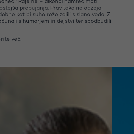
spanec? Raje ne – alkohol namreč moti
stejša prebujanja. Prav tako ne odžeja,
obno kot bi suho rožo zalili s slano vodo. Z
čunali s humorjem in dejstvi ter spodbudili
rite več.