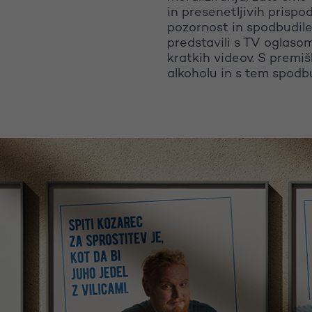
in presenetljivih prispod
pozornost in spodbudil
predstavili s TV oglaso
kratkih videov. S premiš
alkoholu in s tem spodbu