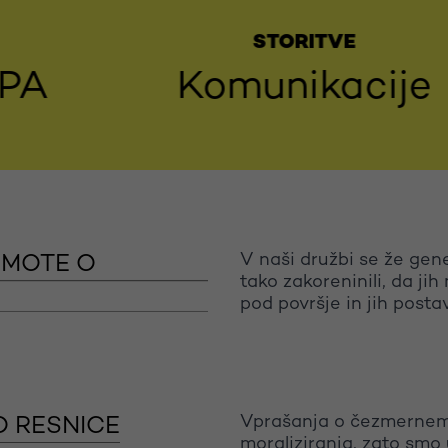
STORITVE
Komunikacije
J
V naši družbi se že gene
 ZMOTE O
tako zakoreninili, da ji
pod površje in jih postav
Vprašanja o čezmernem p
 RESNICE
moraliziranja, zato smo 