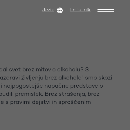
Jezik
Let's talk
dal svet brez mitov o alkoholu? S
zdravi življenju brez alkohola" smo skozi
li najpogostejše napačne predstave o
budili premislek. Brez strašenja, brez
le s pravimi dejstvi in sproščenim