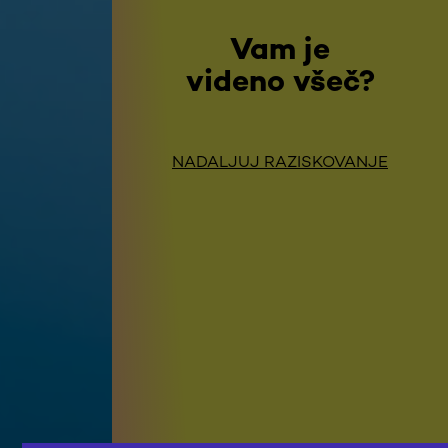
Vam je
videno všeč?
NADALJUJ RAZISKOVANJE