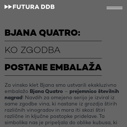
BJANA QUATRO:
KO ZGODBA
POSTANE EMBALAŽA
Za vinsko klet Bjana smo ustvarili ekskluzivno
embalažo
Bjana Quatro
–
prejemnico številnih
nagrad
! Navdih za omejeno serijo je izviral iz
same zgodbe vina, ki nastane iz grozdja štirih
različnih vinogradov in mora iti skozi štiri
različne in ključne postopke pridelave. Ta
simbolika nas je pripeljala do oblike kubusa, ki