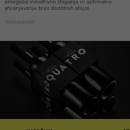
omogoča inovativno zlaganje in optimalno
shranjevanje brez dodatnih stojal.
Hrana in pijača