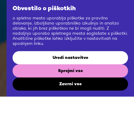
Obvestilo o piškotkih
o spletno mesto uporablja piškotke za pravilno
delovanje, izboljšano uporabniško izkušnjo in analizo
obiska, ki jih brez piškotkov ne bi mogli nuditi. Z
nadaljnjo uporabo spletnega mesta soglašate s piškotki.
Analitične piškotke lahko izključite v nastavitvah na
spodnjem linku.
Uredi nastavitve
Sprejmi vse
Zavrni vse