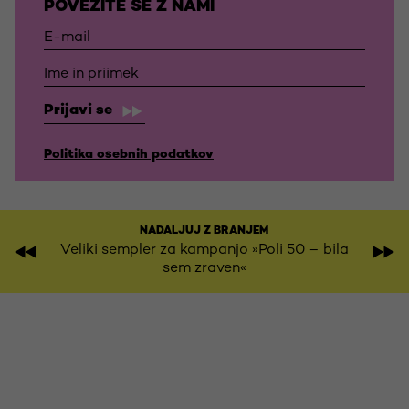
POVEŽITE SE Z NAMI
Prijavi se
Politika osebnih podatkov
NADALJUJ Z BRANJEM
Veliki sempler za kampanjo »Poli 50 – bila
sem zraven«