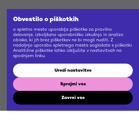
Obvestilo o piškotkih
o spletno mesto uporablja piškotke za pravilno
delovanje, izboljšano uporabniško izkušnjo in analizo
obiska, ki jih brez piškotkov ne bi mogli nuditi. Z
nadaljnjo uporabo spletnega mesta soglašate s piškotki.
Analitične piškotke lahko izključite v nastavitvah na
spodnjem linku.
Uredi nastavitve
Sprejmi vse
Zavrni vse