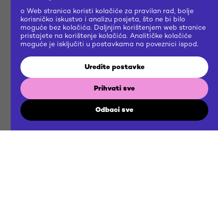
o Web stranica koristi kolačiće za pravilan rad, bolje
korisničko iskustvo i analizu posjeta, što ne bi bilo
moguće bez kolačića. Daljnjim korištenjem web stranice
pristajete na korištenje kolačića. Analitičke kolačiće
moguće je isključiti u postavkama na poveznici ispod.
Uredite postavke
Prihvati sve
Odbaci sve