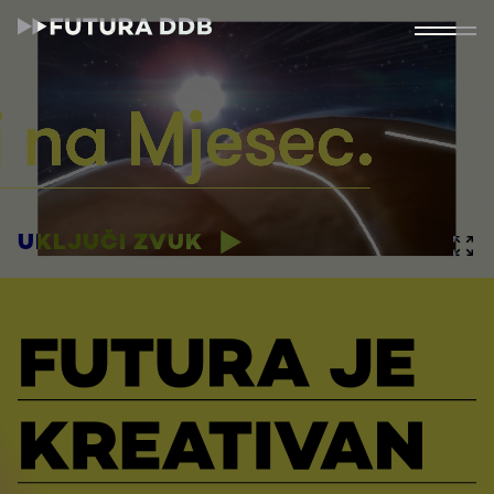
UKLJUČI ZVUK