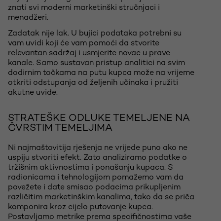
znati svi moderni marketinški stručnjaci i
menadžeri.
Zadatak nije lak. U bujici podataka potrebni su
vam uvidi koji će vam pomoći da stvorite
relevantan sadržaj i usmjerite novac u prave
kanale. Samo sustavan pristup analitici na svim
dodirnim točkama na putu kupca može na vrijeme
otkriti odstupanja od željenih učinaka i pružiti
akutne uvide.
STRATEŠKE ODLUKE TEMELJENE NA
ČVRSTIM TEMELJIMA
Ni najmaštovitija rješenja ne vrijede puno ako ne
uspiju stvoriti efekt. Zato analiziramo podatke o
tržišnim aktivnostima i ponašanju kupaca. S
radionicama i tehnologijom pomažemo vam da
povežete i date smisao podacima prikupljenim
različitim marketinškim kanalima, tako da se priča
komponira kroz cijelo putovanje kupca.
Postavljamo metrike prema specifičnostima vaše