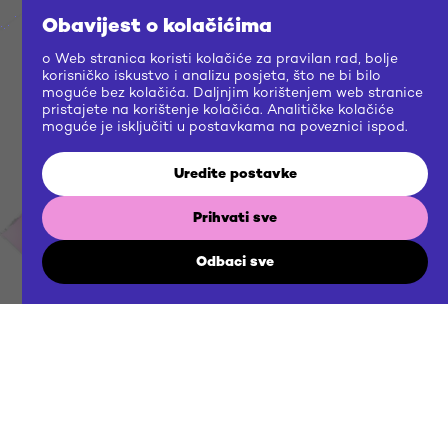
Obavijest o kolačićima
o Web stranica koristi kolačiće za pravilan rad, bolje
BRIEF
korisničko iskustvo i analizu posjeta, što ne bi bilo
moguće bez kolačića. Daljnjim korištenjem web stranice
pristajete na korištenje kolačića. Analitičke kolačiće
moguće je isključiti u postavkama na poveznici ispod.
US
Uredite postavke
Prihvati sve
NOW
Odbaci sve
Gradimo zajedničku budućnost
Kontaktirajte nas
agency@futuraddb.hr