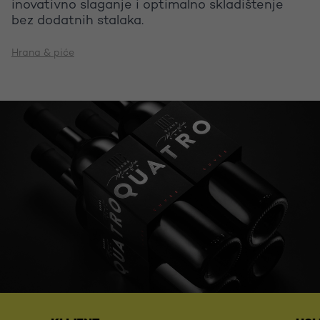
inovativno slaganje i optimalno skladištenje
bez dodatnih stalaka.
Hrana & piće